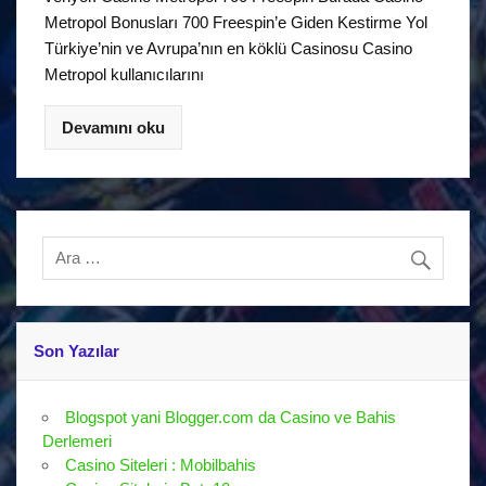
Metropol Bonusları 700 Freespin’e Giden Kestirme Yol
Türkiye’nin ve Avrupa’nın en köklü Casinosu Casino
Metropol kullanıcılarını
Devamını oku
Son Yazılar
Blogspot yani Blogger.com da Casino ve Bahis
Derlemeri
Casino Siteleri : Mobilbahis