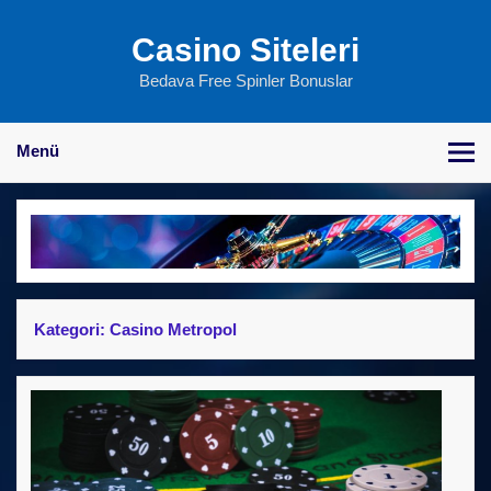
İçeriğe
geç
Casino Siteleri
Bedava Free Spinler Bonuslar
Menü
Kategori:
Casino Metropol