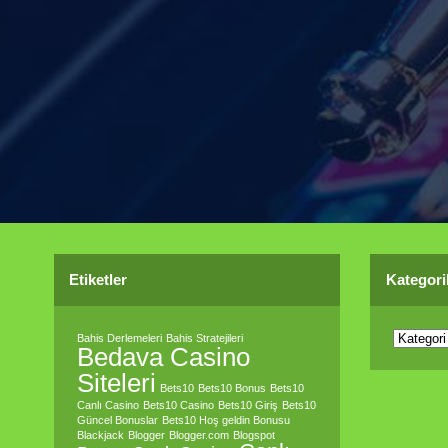
Etiketler
Kategori
Kategori
Bahis Derlemeleri
Bahis Stratejileri
Bedava Casino
Siteleri
Bets10
Bets10 Bonus
Bets10
Canlı Casino
Bets10 Casino
Bets10 Giriş
Bets10
Güncel Bonuslar
Bets10 Hoş geldin Bonusu
Blackjack
Blogger
Blogger.com
Blogspot