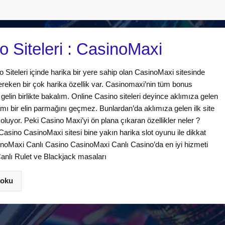
o Siteleri : CasinoMaxi
 Siteleri içinde harika bir yere sahip olan CasinoMaxi sitesinde
reken bir çok harika özellik var. Casinomaxi’nin tüm bonus
 gelin birlikte bakalım. Online Casino siteleri deyince aklımıza gelen
lamı bir elin parmağını geçmez. Bunlardan’da aklımıza gelen ilk site
luyor. Peki Casino Maxi’yi ön plana çıkaran özellikler neler ?
asino CasinoMaxi sitesi bine yakın harika slot oyunu ile dikkat
inoMaxi Canlı Casino CasinoMaxi Canlı Casino’da en iyi hizmeti
Canlı Rulet ve Blackjack masaları
 oku