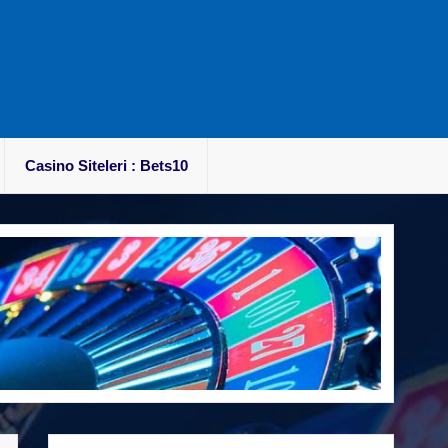
Casino Siteleri : Bets10