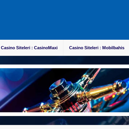
Casino Siteleri : CasinoMaxi
Casino Siteleri : Mobilbahis