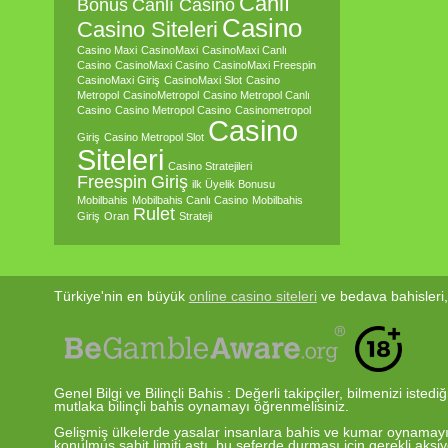
Canlı
Bonus
Canlı Casino
Casino
Casino Siteleri
Casino Maxi
CasinoMaxi
CasinoMaxi Canlı
Casino
CasinoMaxi Casino
CasinoMaxi Freespin
CasinoMaxi Giriş
CasinoMaxi Slot
Casino
Metropol
CasinoMetropol
Casino Metropol Canlı
Casino
Casino Metropol Casino
Casinometropol
Casino
Giriş
Casino Metropol Slot
Siteleri
Casino Stratejileri
Freespin
Giriş
ilk Üyelik Bonusu
Mobilbahis
Mobilbahis Canlı Casino
Mobilbahis
Rulet
Giriş
Oran
Strateji
Türkiye'nin en büyük
online casino siteleri
ve bedava bahisleri,
Genel Bilgi ve Bilinçli Bahis : Değerli takipçiler, bilmenizi 
mutlaka bilinçli bahis oynamayı öğrenmelisiniz.
Gelişmiş ülkelerde yasalar insanlara bahis ve kumar oynamayın d
konulmuş sabit limiti aştı, bu seferde durması için gerekli aksiy