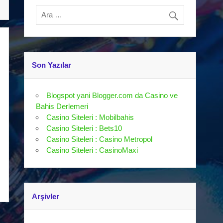
Son Yazılar
Blogspot yani Blogger.com da Casino ve
Bahis Derlemeri
Casino Siteleri : Mobilbahis
Casino Siteleri : Bets10
Casino Siteleri : Casino Metropol
Casino Siteleri : CasinoMaxi
Arşivler