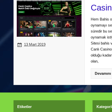
Casino
Hem Bahis oy
oynamayı sev
süredir bu s
oynamak isti
Sitesi bahis 
13 Mart 2019
Canlı Casino
olduğu kadar 
olan,
Devamını
Etiketler
Kategori