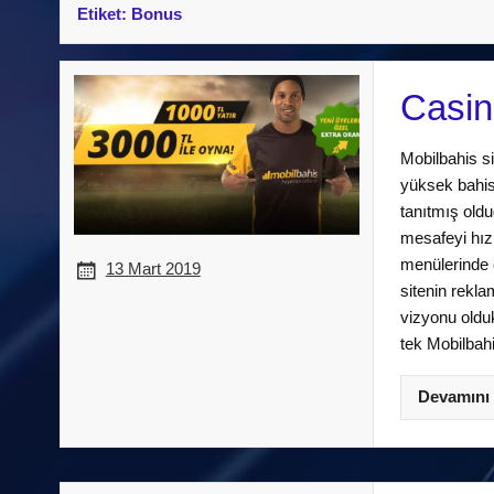
Etiket:
Bonus
Casino
Mobilbahis si
yüksek bahis
tanıtmış old
mesafeyi hızl
menülerinde ç
13 Mart 2019
sitenin rekl
vizyonu oldu
tek Mobilbahi
Devamını