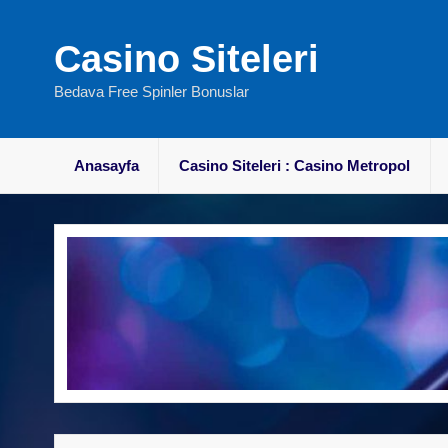
İçeriğe
geç
Casino Siteleri
Bedava Free Spinler Bonuslar
Anasayfa
Casino Siteleri : Casino Metropol