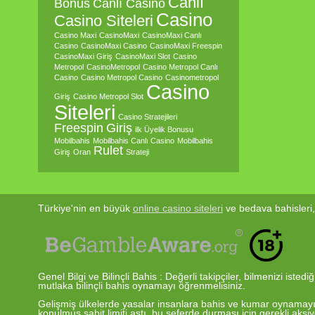
Canlı
Bonus
Canlı Casino
Casino
Casino Siteleri
Casino Maxi
CasinoMaxi
CasinoMaxi Canlı
Casino
CasinoMaxi Casino
CasinoMaxi Freespin
CasinoMaxi Giriş
CasinoMaxi Slot
Casino
Metropol
CasinoMetropol
Casino Metropol Canlı
Casino
Casino Metropol Casino
Casinometropol
Casino
Giriş
Casino Metropol Slot
Siteleri
Casino Stratejileri
Freespin
Giriş
ilk Üyelik Bonusu
Mobilbahis
Mobilbahis Canlı Casino
Mobilbahis
Rulet
Giriş
Oran
Strateji
Türkiye'nin en büyük
online casino siteleri
ve bedava bahisleri,
Genel Bilgi ve Bilinçli Bahis : Değerli takipçiler, bilmenizi 
mutlaka bilinçli bahis oynamayı öğrenmelisiniz.
Gelişmiş ülkelerde yasalar insanlara bahis ve kumar oynamayın d
konulmuş sabit limiti aştı, bu seferde durması için gerekli aksiy