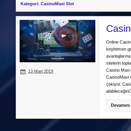
Kategori:
CasinoMaxi Slot
Casin
Online Casino
keşfetmen ge
avantajlarına
sitelerin top
Casino Maxi o
13 Mart 2019
CasinoMaxi C
çekiyor. Cas
alabileceğin
Devamını