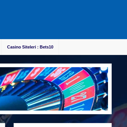
Casino Siteleri : Bets10