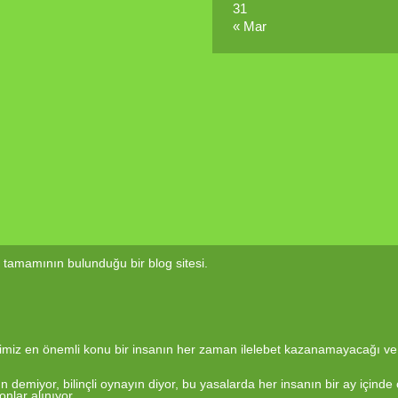
31
« Mar
 tamamının bulunduğu bir blog sitesi.
istediğimiz en önemli konu bir insanın her zaman ilelebet kazanamayacağı
emiyor, bilinçli oynayın diyor, bu yasalarda her insanın bir ay içinde 
onlar alınıyor.